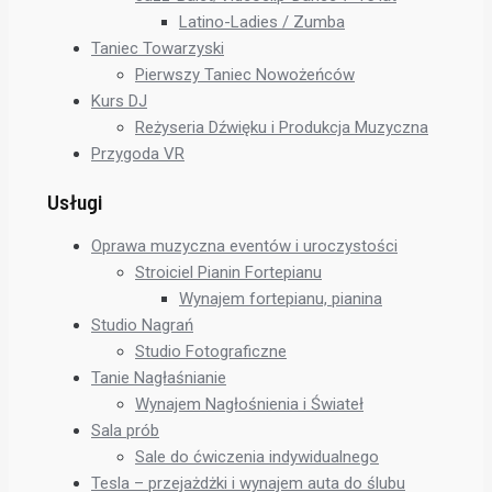
Latino-Ladies / Zumba
Taniec Towarzyski
Pierwszy Taniec Nowożeńców
Kurs DJ
Reżyseria Dźwięku i Produkcja Muzyczna
Przygoda VR
Usługi
Oprawa muzyczna eventów i uroczystości
Stroiciel Pianin Fortepianu
Wynajem fortepianu, pianina
Studio Nagrań
Studio Fotograficzne
Tanie Nagłaśnianie
Wynajem Nagłośnienia i Świateł
Sala prób
Sale do ćwiczenia indywidualnego
Tesla – przejażdżki i wynajem auta do ślubu