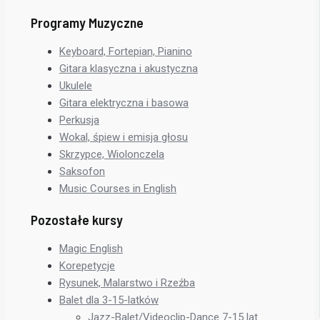
Programy Muzyczne
Keyboard, Fortepian, Pianino
Gitara klasyczna i akustyczna
Ukulele
Gitara elektryczna i basowa
Perkusja
Wokal, śpiew i emisja głosu
Skrzypce, Wiolonczela
Saksofon
Music Courses in English
Pozostałe kursy
Magic English
Korepetycje
Rysunek, Malarstwo i Rzeźba
Balet dla 3-15-latków
Jazz-Balet/Videoclip-Dance 7-15 lat