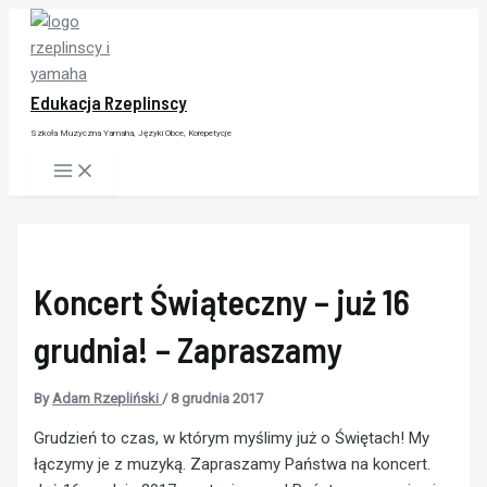
Skip
to
content
Edukacja Rzeplinscy
Szkoła Muzyczna Yamaha, Języki Obce, Korepetycje
Main
Menu
Koncert Świąteczny – już 16
grudnia! – Zapraszamy
By
Adam Rzepliński
/
8 grudnia 2017
Grudzień to czas, w którym myślimy już o Świętach! My
łączymy je z muzyką. Zapraszamy Państwa na koncert.